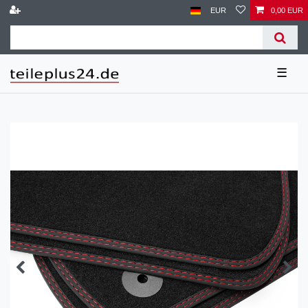
EUR
0,00 EUR
☰