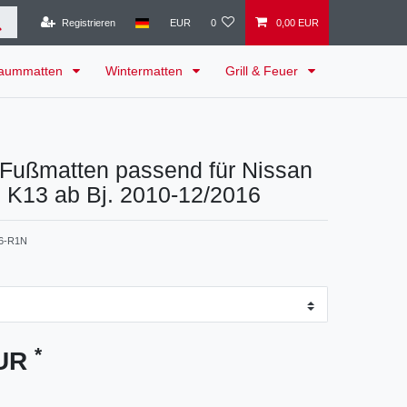
Registrieren
EUR
0
0,00 EUR
raummatten
Wintermatten
Grill & Feuer
Fußmatten passend für Nissan
 K13 ab Bj. 2010-12/2016
6-R1N
*
EUR