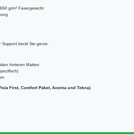
 650 g/m² Fasergewicht
tung
 Support berät Sie gerne.
eiden hinteren Matten
pezifisch)
ten
Visia First, Comfort Paket, Acenta und Tekna)