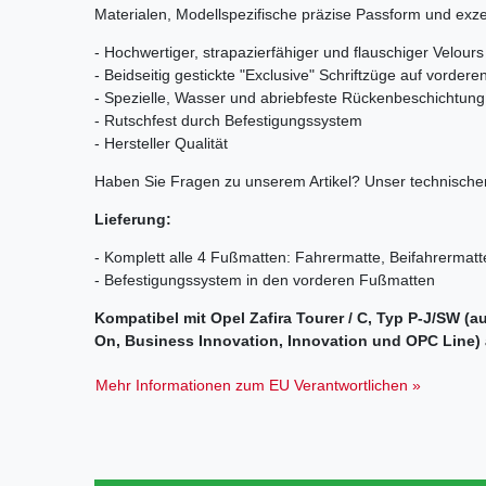
Materialen, Modellspezifische präzise Passform und exzel
- Hochwertiger, strapazierfähiger und flauschiger Velou
- Beidseitig gestickte "Exclusive" Schriftzüge auf vorder
- Spezielle, Wasser und abriebfeste Rückenbeschichtung
- Rutschfest durch Befestigungssystem
- Hersteller Qualität
Haben Sie Fragen zu unserem Artikel? Unser technischer
Lieferung:
- Komplett alle 4 Fußmatten: Fahrermatte, Beifahrermatt
- Befestigungssystem in den vorderen Fußmatten
Kompatibel mit Opel Zafira Tourer / C, Typ P-J/SW (au
On, Business Innovation, Innovation und OPC Line) 
Mehr Informationen zum EU Verantwortlichen »