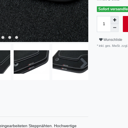
Sofort versandfer
Wunschliste
* inkl. ges. MwSt. zzgl.
eingearbeiteten Steppnähten. Hochwertige