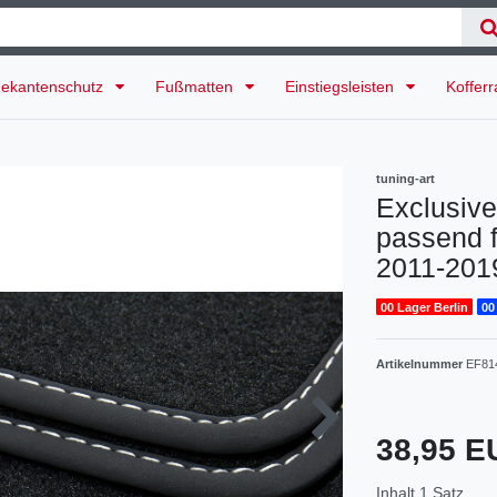
ekantenschutz
Fußmatten
Einstiegsleisten
Koffer
tuning-art
Exclusive
passend f
2011-201
00 Lager Berlin
00
Artikelnummer
EF81
38,95 
Inhalt
1
Satz