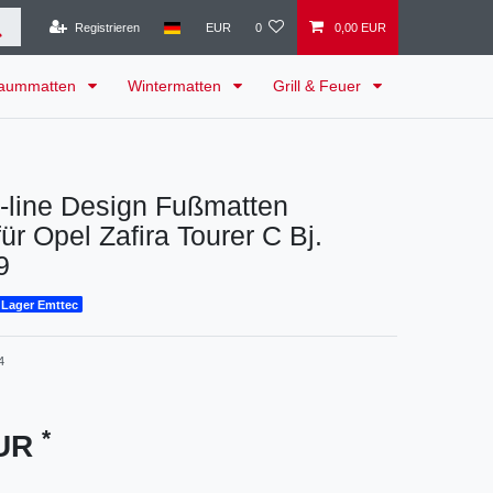
Registrieren
EUR
0
0,00 EUR
raummatten
Wintermatten
Grill & Feuer
-line Design Fußmatten
ür Opel Zafira Tourer C Bj.
9
 Lager Emttec
4
*
EUR