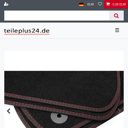
EUR
0,00 EUR
☰