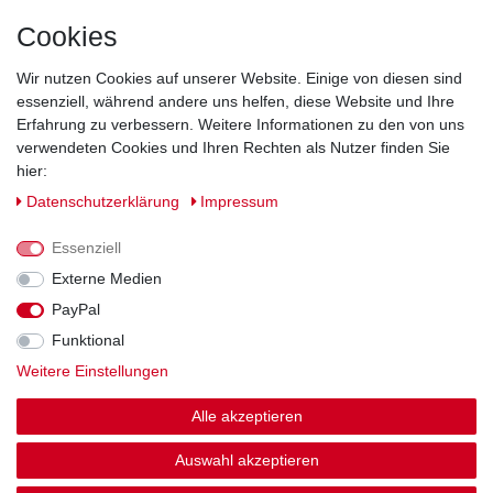
Cookies
Direkt vom Hersteller
Indviduelles Design
Wir nutzen Cookies auf unserer Website. Einige von diesen sind
Lagerware
essenziell, während andere uns helfen, diese Website und Ihre
Erfahrung zu verbessern. Weitere Informationen zu den von uns
verwendeten Cookies und Ihren Rechten als Nutzer finden Sie
hier:
Impressum
Daten­schutz­erklärung
AGB
Daten­schutz­erklärung
Impressum
Barrierefreiheitserklärung
Widerrufs­recht
Essenziell
Externe Medien
PayPal
Kontakt
Vertrag widerrufen
Funktional
Weitere Einstellungen
Zahlung und Versand
Alle akzeptieren
© Copyright 2026 | Alle Rechte vorbehalten.
Auswahl akzeptieren