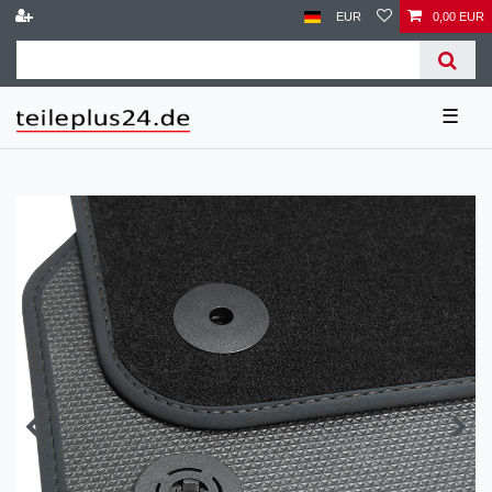
EUR
0,00 EUR
☰