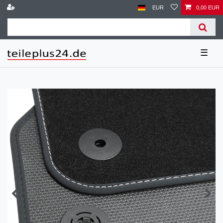
EUR
0,00 EUR
☰