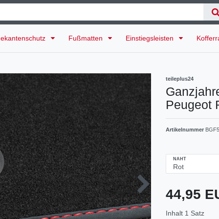
ekantenschutz
Fußmatten
Einstiegsleisten
Koffer
teileplus24
Ganzjahr
Peugeot 
Artikelnummer
BGF5
NAHT
44,95 
Inhalt
1
Satz