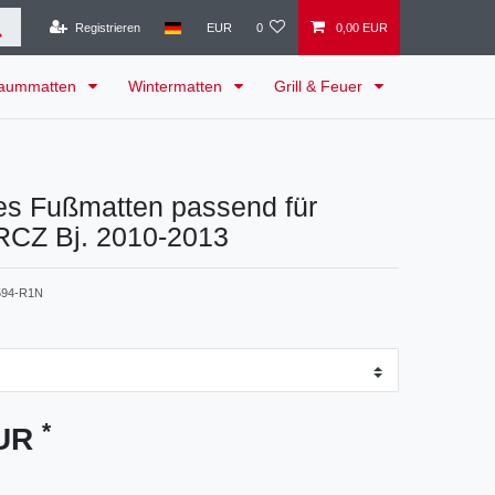
Registrieren
EUR
0
0,00 EUR
raummatten
Wintermatten
Grill & Feuer
es Fußmatten passend für
RCZ Bj. 2010-2013
94-R1N
*
EUR