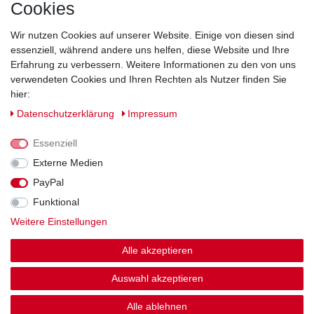
Cookies
Direkt vom Hersteller
Indviduelles Design
Wir nutzen Cookies auf unserer Website. Einige von diesen sind
Lagerware
essenziell, während andere uns helfen, diese Website und Ihre
Erfahrung zu verbessern. Weitere Informationen zu den von uns
verwendeten Cookies und Ihren Rechten als Nutzer finden Sie
hier:
Impressum
Daten­schutz­erklärung
AGB
Daten­schutz­erklärung
Impressum
Barrierefreiheitserklärung
Widerrufs­recht
Essenziell
Externe Medien
PayPal
Kontakt
Vertrag widerrufen
Funktional
Weitere Einstellungen
Zahlung und Versand
Alle akzeptieren
© Copyright 2026 | Alle Rechte vorbehalten.
Auswahl akzeptieren
Alle ablehnen