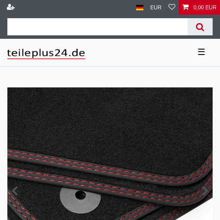
EUR
0,00 EUR
☰