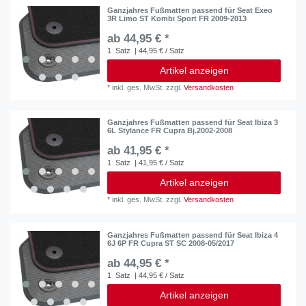
Ganzjahres Fußmatten passend für Seat Exeo
3R Limo ST Kombi Sport FR 2009-2013
ab 44,95 € *
1
Satz
| 44,95 € / Satz
Artikel anzeigen
*
inkl. ges. MwSt.
zzgl.
Versandkosten
Ganzjahres Fußmatten passend für Seat Ibiza 3
6L Stylance FR Cupra Bj.2002-2008
ab 41,95 € *
1
Satz
| 41,95 € / Satz
Artikel anzeigen
*
inkl. ges. MwSt.
zzgl.
Versandkosten
Ganzjahres Fußmatten passend für Seat Ibiza 4
6J 6P FR Cupra ST SC 2008-05/2017
ab 44,95 € *
1
Satz
| 44,95 € / Satz
Artikel anzeigen