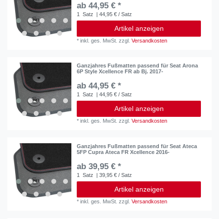
ab 44,95 € *
1
Satz
| 44,95 € / Satz
Artikel anzeigen
*
inkl. ges. MwSt.
zzgl.
Versandkosten
Ganzjahres Fußmatten passend für Seat Arona
6P Style Xcellence FR ab Bj. 2017-
ab 44,95 € *
1
Satz
| 44,95 € / Satz
Artikel anzeigen
*
inkl. ges. MwSt.
zzgl.
Versandkosten
Ganzjahres Fußmatten passend für Seat Ateca
5FP Cupra Ateca FR Xcellence 2016-
ab 39,95 € *
1
Satz
| 39,95 € / Satz
Artikel anzeigen
*
inkl. ges. MwSt.
zzgl.
Versandkosten