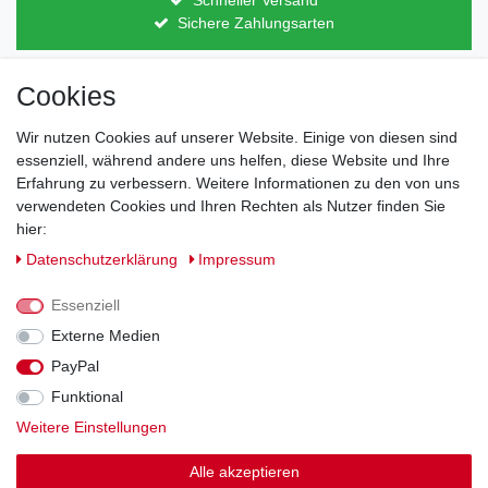
Sichere Zahlungsarten
Cookies
Direkt vom Hersteller
Indviduelles Design
Lagerware
Wir nutzen Cookies auf unserer Website. Einige von diesen sind
essenziell, während andere uns helfen, diese Website und Ihre
Erfahrung zu verbessern. Weitere Informationen zu den von uns
verwendeten Cookies und Ihren Rechten als Nutzer finden Sie
Impressum
Daten­schutz­erklärung
AGB
hier:
Daten­schutz­erklärung
Impressum
Barrierefreiheitserklärung
Widerrufs­recht
Essenziell
Externe Medien
Kontakt
PayPal
Vertrag widerrufen
Funktional
Zahlung und Versand
Weitere Einstellungen
Alle akzeptieren
© Copyright 2026 | Alle Rechte vorbehalten.