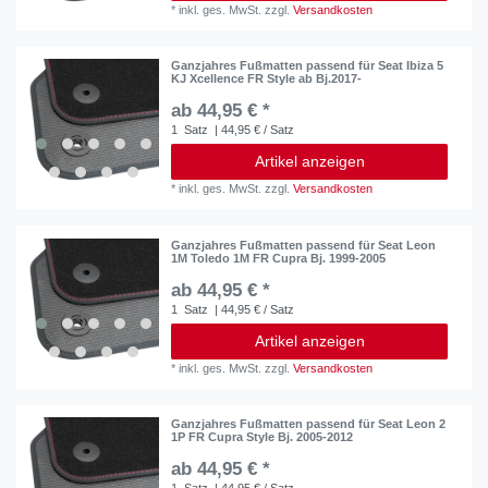
*
inkl. ges. MwSt.
zzgl.
Versandkosten
Ganzjahres Fußmatten passend für Seat Ibiza 5
KJ Xcellence FR Style ab Bj.2017-
ab 44,95 € *
1
Satz
| 44,95 € / Satz
Artikel anzeigen
*
inkl. ges. MwSt.
zzgl.
Versandkosten
Ganzjahres Fußmatten passend für Seat Leon
1M Toledo 1M FR Cupra Bj. 1999-2005
ab 44,95 € *
1
Satz
| 44,95 € / Satz
Artikel anzeigen
*
inkl. ges. MwSt.
zzgl.
Versandkosten
Ganzjahres Fußmatten passend für Seat Leon 2
1P FR Cupra Style Bj. 2005-2012
ab 44,95 € *
1
Satz
| 44,95 € / Satz