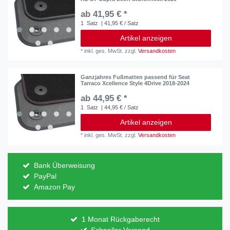
ab 41,95 € *
1
Satz
| 41,95 € / Satz
Artikel anzeigen
*
inkl. ges. MwSt.
zzgl.
Versandkosten
Ganzjahres Fußmatten passend für Seat
Tarraco Xcellence Style 4Drive 2018-2024
ab 44,95 € *
1
Satz
| 44,95 € / Satz
Artikel anzeigen
*
inkl. ges. MwSt.
zzgl.
Versandkosten
Bank Überweisung
PayPal
Amazon Pay
1 Monat Rückgaberecht
Schneller Versand