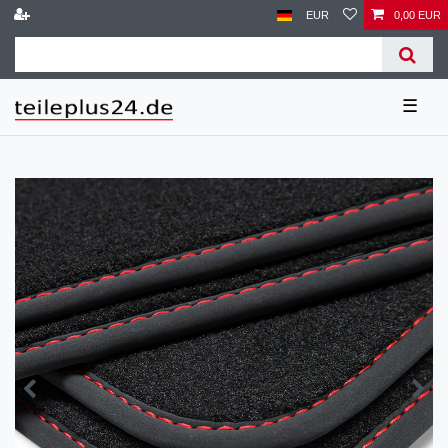
EUR
0,00 EUR
☰