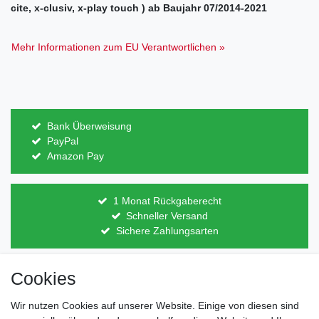
cite, x-clusiv, x-play touch ) ab Baujahr 07/2014-2021
Mehr Informationen zum EU Verantwortlichen »
Bank Überweisung
PayPal
Amazon Pay
1 Monat Rückgaberecht
Schneller Versand
Sichere Zahlungsarten
Cookies
Direkt vom Hersteller
Indviduelles Design
Wir nutzen Cookies auf unserer Website. Einige von diesen sind
Lagerware