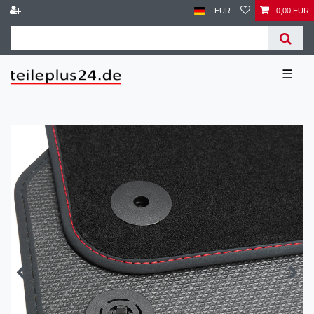
EUR
0,00 EUR
☰