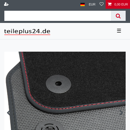
EUR
0,00 EUR
☰