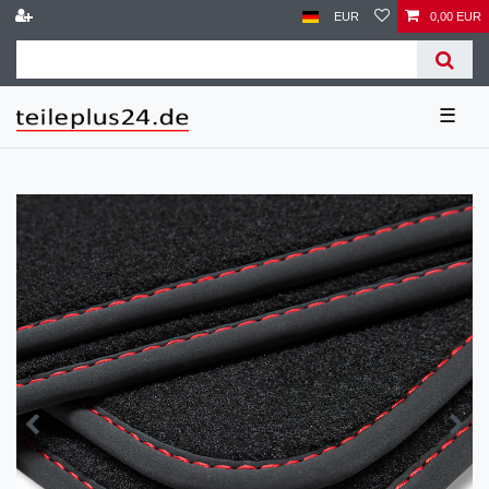
EUR
0,00 EUR
☰