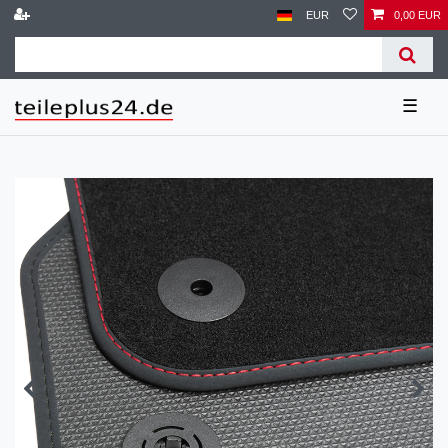
EUR
0,00 EUR
☰