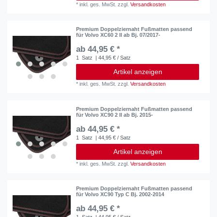
*
inkl. ges. MwSt.
zzgl.
Versandkosten
Premium Doppelziernaht Fußmatten passend
für Volvo XC60 2 II ab Bj. 07/2017-
ab 44,95 € *
1
Satz
| 44,95 € / Satz
Artikel anzeigen
*
inkl. ges. MwSt.
zzgl.
Versandkosten
Premium Doppelziernaht Fußmatten passend
für Volvo XC90 2 II ab Bj. 2015-
ab 44,95 € *
1
Satz
| 44,95 € / Satz
Artikel anzeigen
*
inkl. ges. MwSt.
zzgl.
Versandkosten
Premium Doppelziernaht Fußmatten passend
für Volvo XC90 Typ C Bj. 2002-2014
ab 44,95 € *
1
Satz
| 44,95 € / Satz