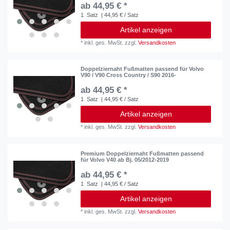
ab 44,95 € *
1
Satz
| 44,95 € / Satz
Artikel anzeigen
*
inkl. ges. MwSt.
zzgl.
Versandkosten
Doppelziernaht Fußmatten passend für Volvo
V90 / V90 Cross Country / S90 2016-
ab 44,95 € *
1
Satz
| 44,95 € / Satz
Artikel anzeigen
*
inkl. ges. MwSt.
zzgl.
Versandkosten
Premium Doppelziernaht Fußmatten passend
für Volvo V40 ab Bj. 05/2012-2019
ab 44,95 € *
1
Satz
| 44,95 € / Satz
Artikel anzeigen
*
inkl. ges. MwSt.
zzgl.
Versandkosten