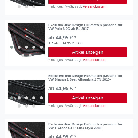
*
inkl. ges. MwSt.
zzgl.
Versandkosten
Exclusive-line Design Fußmatten passend für
VW Polo 6 2G ab Bj. 2017-
ab 44,95 € *
1
Satz
| 44,95 € / Satz
Artikel anzeigen
*
inkl. ges. MwSt.
zzgl.
Versandkosten
Exclusive-line Design Fußmatten passend für
VW Sharan 2 Seat Alhambra 2 7N 2010-
ab 44,95 € *
Artikel anzeigen
*
inkl. ges. MwSt.
zzgl.
Versandkosten
Exclusive-line Design Fußmatten passend für
VW T-Cross C1 R-Line Style 2018-
ab 44,95 € *