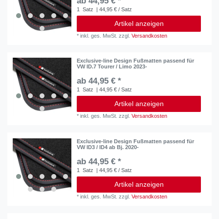
ab 44,95 € *
1
Satz
| 44,95 € / Satz
Artikel anzeigen
*
inkl. ges. MwSt.
zzgl.
Versandkosten
Exclusive-line Design Fußmatten passend für
VW ID.7 Tourer / Limo 2023-
ab 44,95 € *
1
Satz
| 44,95 € / Satz
Artikel anzeigen
*
inkl. ges. MwSt.
zzgl.
Versandkosten
Exclusive-line Design Fußmatten passend für
VW ID3 / ID4 ab Bj. 2020-
ab 44,95 € *
1
Satz
| 44,95 € / Satz
Artikel anzeigen
*
inkl. ges. MwSt.
zzgl.
Versandkosten