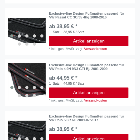
Exclusive-line Design Fußmatten passend für
VW Passat CC 3C/35 4tlg 2008-2016
ab 38,95 € *
1
Satz
| 38,95 € / Satz
Artikel anzeigen
*
inkl. ges. MwSt.
zzgl.
Versandkosten
Exclusive-line Design Fußmatten passend für
VW Polo 4 9N 9N3 GTI Bj. 2001-2009
ab 44,95 € *
1
Satz
| 44,95 € / Satz
Artikel anzeigen
*
inkl. ges. MwSt.
zzgl.
Versandkosten
Exclusive-line Design Fußmatten passend für
VW Polo 5 6R 6C 2009-07/2017
ab 38,95 € *
Artikel anzeigen