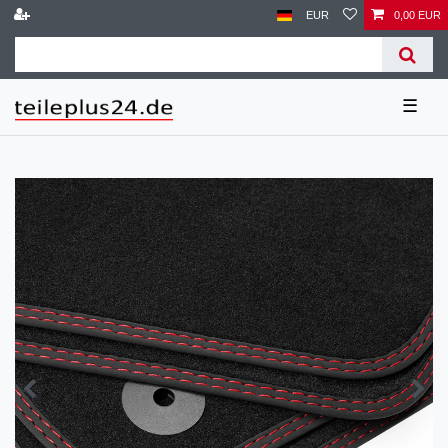
EUR
0,00 EUR
☰