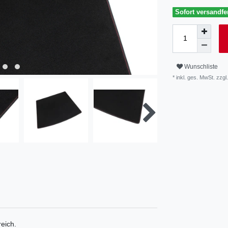
Sofort versandfer
Wunschliste
* inkl. ges. MwSt. zzgl.
eich.