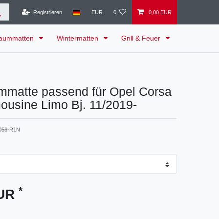
Registrieren
EUR
0
0,00 EUR
raummatten
Wintermatten
Grill & Feuer
mmatte passend für Opel Corsa
ousine Limo Bj. 11/2019-
056-R1N
*
EUR