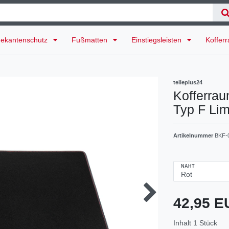
ekantenschutz
Fußmatten
Einstiegsleisten
Koffer
teileplus24
Kofferrau
Typ F Lim
Artikelnummer
BKF-
NAHT
42,95 
Inhalt
1
Stück