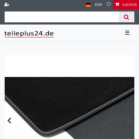
EUR
0,00 EUR
☰