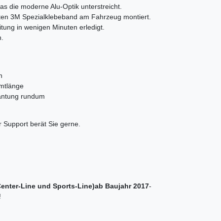
as die moderne Alu-Optik unterstreicht.
ten 3M Spezialklebeband am Fahrzeug montiert.
tung in wenigen Minuten erledigt.
h.
n
amtlänge
kantung rundum
 Support berät Sie gerne.
Center-Line und Sports-Line)ab Baujahr 2017
-
!