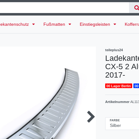
ekantenschutz
Fußmatten
Einstiegsleisten
Koffer
teileplus24
Ladekant
CX-5 2 Al
2017-
00 Lager Berlin
00
Artikelnummer
AL11
FARBE