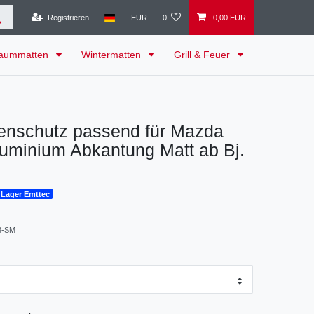
Registrieren
EUR
0
0,00 EUR
raummatten
Wintermatten
Grill & Feuer
enschutz passend für Mazda
uminium Abkantung Matt ab Bj.
 Lager Emttec
3-SM