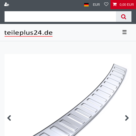
EUR
0,00 EUR
☰