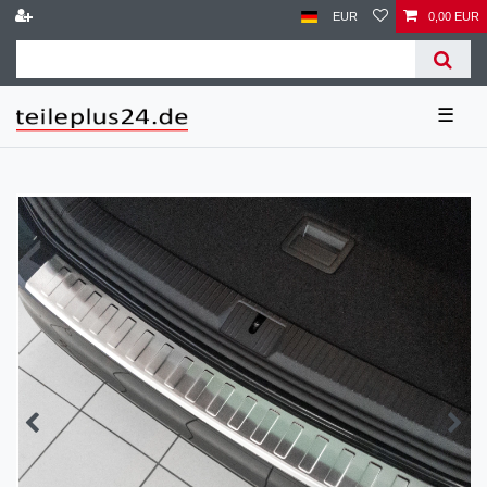
EUR
0,00 EUR
☰