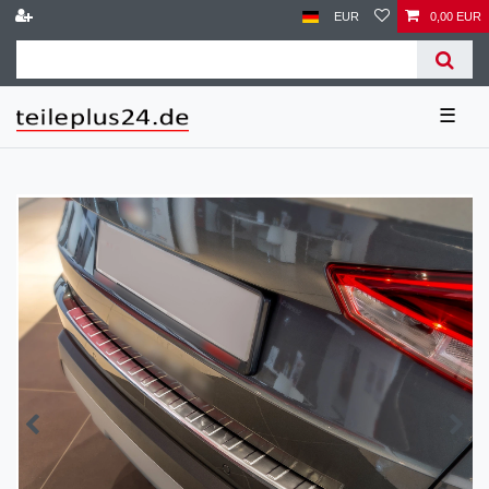
EUR
0,00 EUR
☰