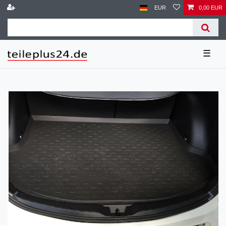
EUR
0,00 EUR
☰