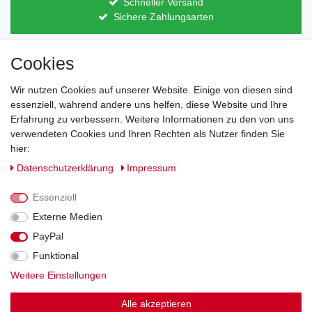
Schneller Versand
Sichere Zahlungsarten
Cookies
Direkt vom Hersteller
Indviduelles Design
Lagerware
Wir nutzen Cookies auf unserer Website. Einige von diesen sind
essenziell, während andere uns helfen, diese Website und Ihre
Erfahrung zu verbessern. Weitere Informationen zu den von uns
verwendeten Cookies und Ihren Rechten als Nutzer finden Sie
Impressum
Daten­schutz­erklärung
AGB
hier:
Daten­schutz­erklärung
Impressum
Barrierefreiheitserklärung
Widerrufs­recht
Essenziell
Externe Medien
Kontakt
PayPal
Vertrag widerrufen
Funktional
Zahlung und Versand
Weitere Einstellungen
Alle akzeptieren
© Copyright 2026 | Alle Rechte vorbehalten.