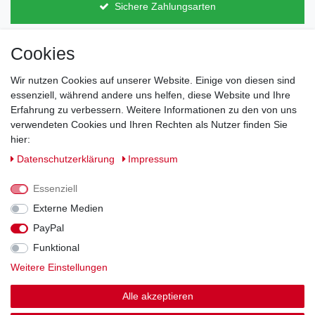
Sichere Zahlungsarten
Cookies
Direkt vom Hersteller
Indviduelles Design
Lagerware
Wir nutzen Cookies auf unserer Website. Einige von diesen sind
essenziell, während andere uns helfen, diese Website und Ihre
Erfahrung zu verbessern. Weitere Informationen zu den von uns
verwendeten Cookies und Ihren Rechten als Nutzer finden Sie
Impressum
Daten­schutz­erklärung
AGB
hier:
Daten­schutz­erklärung
Impressum
Barrierefreiheitserklärung
Widerrufs­recht
Essenziell
Externe Medien
Kontakt
PayPal
Vertrag widerrufen
Funktional
Zahlung und Versand
Weitere Einstellungen
Alle akzeptieren
© Copyright 2026 | Alle Rechte vorbehalten.