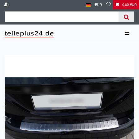
EUR
0,00 EUR
☰