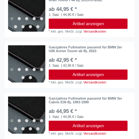
ab 44,95 € *
1
Satz
| 44,95 € / Satz
Artikel anzeigen
*
inkl. ges. MwSt.
zzgl.
Versandkosten
Ganzjahres Fußmatten passend für BMW 2er
U06 Active Tourer ab Bj. 2022-
ab 42,95 € *
1
Satz
| 42,95 € / Satz
Artikel anzeigen
*
inkl. ges. MwSt.
zzgl.
Versandkosten
Ganzjahres Fußmatten passend für BMW 3er
Cabrio E36 Bj. 1993-1999
ab 44,95 € *
1
Satz
| 44,95 € / Satz
Artikel anzeigen
*
inkl. ges. MwSt.
zzgl.
Versandkosten