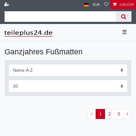
EUR
0,00 EUR
☰
Ganzjahres Fußmatten
1
2
3