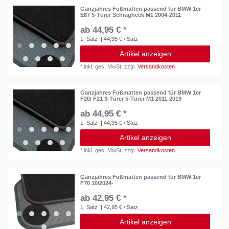
Ganzjahres Fußmatten passend für BMW 1er
E87 5-Türer Schrägheck M1 2004-2011
ab 44,95 € *
1
Satz
| 44,95 € / Satz
Artikel anzeigen
*
inkl. ges. MwSt.
zzgl.
Versandkosten
Ganzjahres Fußmatten passend für BMW 1er
F20/ F21 3-Türer 5-Türer M1 2011-2019
ab 44,95 € *
1
Satz
| 44,95 € / Satz
Artikel anzeigen
*
inkl. ges. MwSt.
zzgl.
Versandkosten
Ganzjahres Fußmatten passend für BMW 1er
F70 10/2024-
ab 42,95 € *
1
Satz
| 42,95 € / Satz
Artikel anzeigen