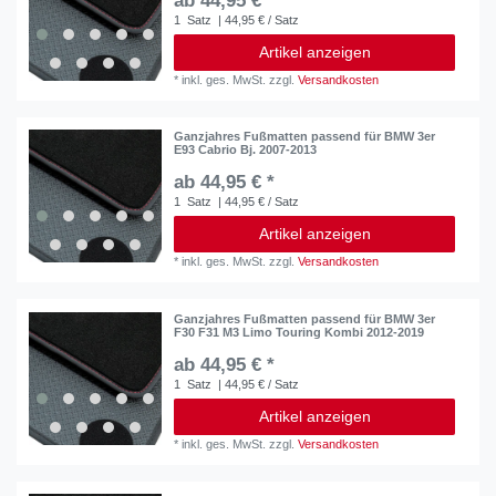
ab 44,95 € *
1
Satz
| 44,95 € / Satz
Artikel anzeigen
*
inkl. ges. MwSt.
zzgl.
Versandkosten
Ganzjahres Fußmatten passend für BMW 3er
E93 Cabrio Bj. 2007-2013
ab 44,95 € *
1
Satz
| 44,95 € / Satz
Artikel anzeigen
*
inkl. ges. MwSt.
zzgl.
Versandkosten
Ganzjahres Fußmatten passend für BMW 3er
F30 F31 M3 Limo Touring Kombi 2012-2019
ab 44,95 € *
1
Satz
| 44,95 € / Satz
Artikel anzeigen
*
inkl. ges. MwSt.
zzgl.
Versandkosten