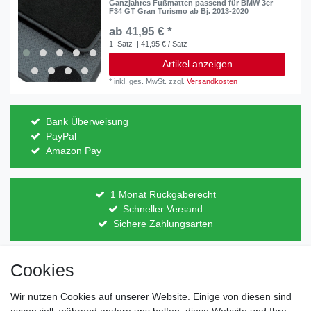
Ganzjahres Fußmatten passend für BMW 3er
F34 GT Gran Turismo ab Bj. 2013-2020
ab 41,95 € *
1
Satz
| 41,95 € / Satz
Artikel anzeigen
*
inkl. ges. MwSt.
zzgl.
Versandkosten
Bank Überweisung
PayPal
Amazon Pay
1 Monat Rückgaberecht
Schneller Versand
Sichere Zahlungsarten
Cookies
Direkt vom Hersteller
Indviduelles Design
Wir nutzen Cookies auf unserer Website. Einige von diesen sind
Lagerware