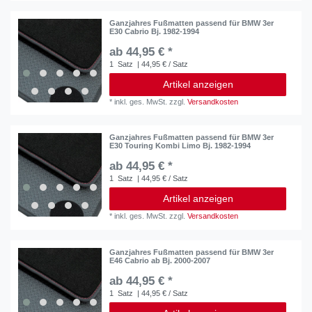
Ganzjahres Fußmatten passend für BMW 3er
E30 Cabrio Bj. 1982-1994
ab 44,95 € *
1
Satz
| 44,95 € / Satz
Artikel anzeigen
*
inkl. ges. MwSt.
zzgl.
Versandkosten
Ganzjahres Fußmatten passend für BMW 3er
E30 Touring Kombi Limo Bj. 1982-1994
ab 44,95 € *
1
Satz
| 44,95 € / Satz
Artikel anzeigen
*
inkl. ges. MwSt.
zzgl.
Versandkosten
Ganzjahres Fußmatten passend für BMW 3er
E46 Cabrio ab Bj. 2000-2007
ab 44,95 € *
1
Satz
| 44,95 € / Satz