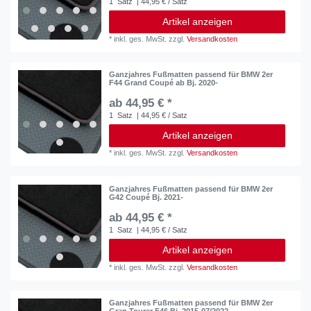
1
Satz
| 44,95 € / Satz
Artikel anzeigen
*
inkl. ges. MwSt.
zzgl.
Versandkosten
Ganzjahres Fußmatten passend für BMW 2er
F44 Grand Coupé ab Bj. 2020-
ab 44,95 € *
1
Satz
| 44,95 € / Satz
Artikel anzeigen
*
inkl. ges. MwSt.
zzgl.
Versandkosten
Ganzjahres Fußmatten passend für BMW 2er
G42 Coupé Bj. 2021-
ab 44,95 € *
1
Satz
| 44,95 € / Satz
Artikel anzeigen
*
inkl. ges. MwSt.
zzgl.
Versandkosten
Ganzjahres Fußmatten passend für BMW 2er
Gran Tourer F46 Bj. 2015-07/2022