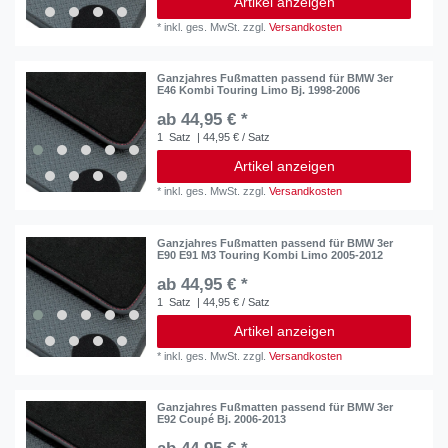
Artikel anzeigen
*
inkl. ges. MwSt.
zzgl.
Versandkosten
Ganzjahres Fußmatten passend für BMW 3er
E46 Kombi Touring Limo Bj. 1998-2006
ab 44,95 € *
1
Satz
| 44,95 € / Satz
Artikel anzeigen
*
inkl. ges. MwSt.
zzgl.
Versandkosten
Ganzjahres Fußmatten passend für BMW 3er
E90 E91 M3 Touring Kombi Limo 2005-2012
ab 44,95 € *
1
Satz
| 44,95 € / Satz
Artikel anzeigen
*
inkl. ges. MwSt.
zzgl.
Versandkosten
Ganzjahres Fußmatten passend für BMW 3er
E92 Coupé Bj. 2006-2013