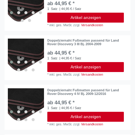
ab 44,95 € *
1
Satz
| 44,95 € / Satz
Artikel anzeigen
*
inkl. ges. MwSt.
zzgl.
Versandkosten
Doppelziernaht Fußmatten passend für Land
Rover Discovery 3 III Bj. 2004-2009
ab 44,95 € *
1
Satz
| 44,95 € / Satz
Artikel anzeigen
*
inkl. ges. MwSt.
zzgl.
Versandkosten
Doppelziernaht Fußmatten passend für Land
Rover Discovery 4 IV Bj. 2009-12/2016
ab 44,95 € *
1
Satz
| 44,95 € / Satz
Artikel anzeigen
*
inkl. ges. MwSt.
zzgl.
Versandkosten