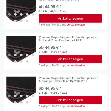
ab 44,95 € *
1
Satz
| 44,95 € / Satz
Artikel anzeigen
*
inkl. ges. MwSt.
zzgl.
Versandkosten
Premium Doppelziernaht Fußmatten passend
für Land Rover Freelander 2 II LF
ab 44,95 € *
1
Satz
| 44,95 € / Satz
Artikel anzeigen
*
inkl. ges. MwSt.
zzgl.
Versandkosten
Premium Doppelziernaht Fußmatten passend
für Range Rover 3 III ab Bj. 2002-2012
ab 44,95 € *
1
Satz
| 44,95 € / Satz
Artikel anzeigen
*
inkl. ges. MwSt.
zzgl.
Versandkosten