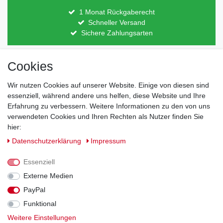
1 Monat Rückgaberecht
Schneller Versand
Sichere Zahlungsarten
Cookies
Direkt vom Hersteller
Indviduelles Design
Lagerware
Wir nutzen Cookies auf unserer Website. Einige von diesen sind
essenziell, während andere uns helfen, diese Website und Ihre
Erfahrung zu verbessern. Weitere Informationen zu den von uns
verwendeten Cookies und Ihren Rechten als Nutzer finden Sie
Impressum
Daten­schutz­erklärung
AGB
hier:
Daten­schutz­erklärung
Impressum
Barrierefreiheitserklärung
Widerrufs­recht
Essenziell
Externe Medien
Kontakt
PayPal
Vertrag widerrufen
Funktional
Zahlung und Versand
Weitere Einstellungen