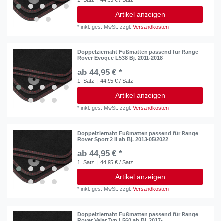
Artikel anzeigen
*
inkl. ges. MwSt.
zzgl.
Versandkosten
Doppelziernaht Fußmatten passend für Range
Rover Evoque L538 Bj. 2011-2018
ab 44,95 € *
1
Satz
| 44,95 € / Satz
Artikel anzeigen
*
inkl. ges. MwSt.
zzgl.
Versandkosten
Doppelziernaht Fußmatten passend für Range
Rover Sport 2 II ab Bj. 2013-05/2022
ab 44,95 € *
1
Satz
| 44,95 € / Satz
Artikel anzeigen
*
inkl. ges. MwSt.
zzgl.
Versandkosten
Doppelziernaht Fußmatten passend für Range
Rover Velar Typ L560 ab Bj. 2017-