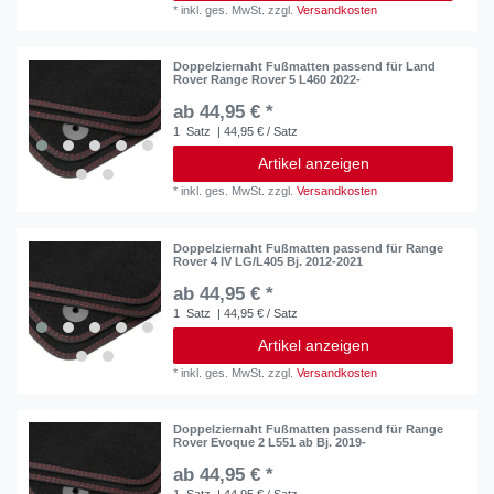
*
inkl. ges. MwSt.
zzgl.
Versandkosten
Doppelziernaht Fußmatten passend für Land
Rover Range Rover 5 L460 2022-
ab 44,95 € *
1
Satz
| 44,95 € / Satz
Artikel anzeigen
*
inkl. ges. MwSt.
zzgl.
Versandkosten
Doppelziernaht Fußmatten passend für Range
Rover 4 IV LG/L405 Bj. 2012-2021
ab 44,95 € *
1
Satz
| 44,95 € / Satz
Artikel anzeigen
*
inkl. ges. MwSt.
zzgl.
Versandkosten
Doppelziernaht Fußmatten passend für Range
Rover Evoque 2 L551 ab Bj. 2019-
ab 44,95 € *
1
Satz
| 44,95 € / Satz