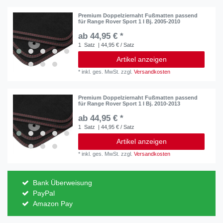
Premium Doppelziernaht Fußmatten passend
für Range Rover Sport 1 I Bj. 2005-2010
ab 44,95 € *
1
Satz
| 44,95 € / Satz
Artikel anzeigen
*
inkl. ges. MwSt.
zzgl.
Versandkosten
Premium Doppelziernaht Fußmatten passend
für Range Rover Sport 1 I Bj. 2010-2013
ab 44,95 € *
1
Satz
| 44,95 € / Satz
Artikel anzeigen
*
inkl. ges. MwSt.
zzgl.
Versandkosten
Bank Überweisung
PayPal
Amazon Pay