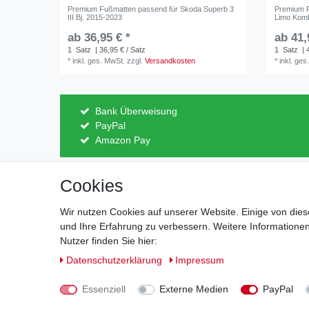
Premium Fußmatten passend für Skoda Superb 3
Premium F
III Bj. 2015-2023
Limo Komb
ab 36,95 € *
ab 41,
1
Satz
| 36,95 € / Satz
1
Satz
| 
*
inkl. ges. MwSt.
zzgl.
Versandkosten
*
inkl. ges
Bank Überweisung
PayPal
Amazon Pay
Cookies
Impressum
Daten­schutz­erk
Wir nutzen Cookies auf unserer Website. Einige von dies
und Ihre Erfahrung zu verbessern. Weitere Information
Nutzer finden Sie hier:
Daten­schutz­erklärung
Impressum
Essenziell
Externe Medien
PayPal