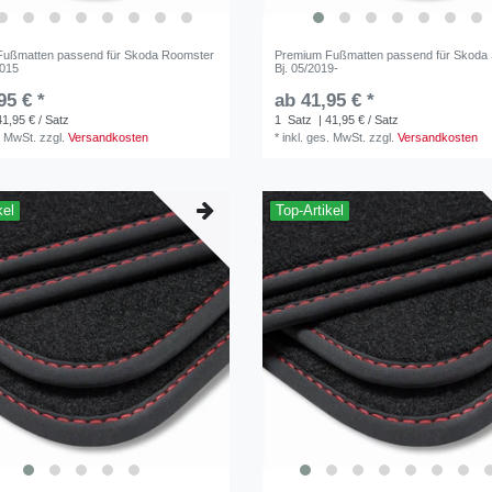
Fußmatten passend für Skoda Roomster
Premium Fußmatten passend für Skoda 
2015
Bj. 05/2019-
95 € *
ab 41,95 € *
41,95 € / Satz
1
Satz
| 41,95 € / Satz
. MwSt.
zzgl.
Versandkosten
*
inkl. ges. MwSt.
zzgl.
Versandkosten
kel
Top-Artikel