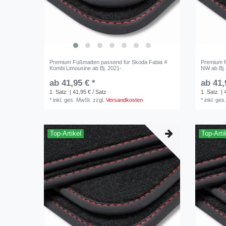
Premium Fußmatten passend für Skoda Fabia 4
Premium 
Kombi Limousine ab Bj. 2021-
NW ab Bj.
ab 41,95 € *
ab 41,
1
Satz
| 41,95 € / Satz
1
Satz
| 
*
inkl. ges. MwSt.
zzgl.
Versandkosten
*
inkl. ges
Top-Artikel
Top-Arti