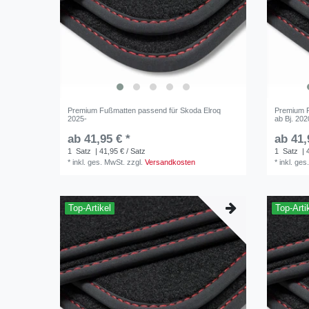
Premium Fußmatten passend für Skoda Elroq
Premium F
2025-
ab Bj. 202
ab 41,95 € *
ab 41,
1
Satz
| 41,95 € / Satz
1
Satz
| 
*
inkl. ges. MwSt.
zzgl.
Versandkosten
*
inkl. ges
Top-Artikel
Top-Arti