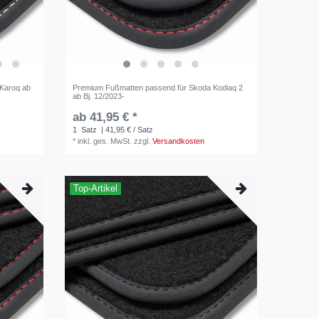
Karoq ab
Premium Fußmatten passend für Skoda Kodiaq 2
ab Bj. 12/2023-
ab 41,95 € *
1
Satz
| 41,95 € / Satz
*
inkl. ges. MwSt.
zzgl.
Versandkosten
Top-Artikel