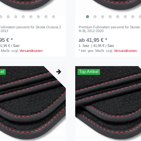
ußmatten passend für Skoda Octavia 2
Premium Fußmatten passend für Skoda 
4-2013
III Bj. 2012-2020
95 € *
ab 41,95 € *
41,95 € / Satz
1
Satz
| 41,95 € / Satz
. MwSt.
zzgl.
Versandkosten
*
inkl. ges. MwSt.
zzgl.
Versandkosten
kel
Top-Artikel