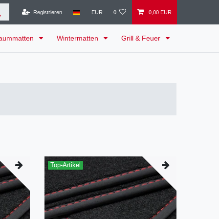
Registrieren
EUR
0
0,00 EUR
raummatten
Wintermatten
Grill & Feuer
Top-Artikel