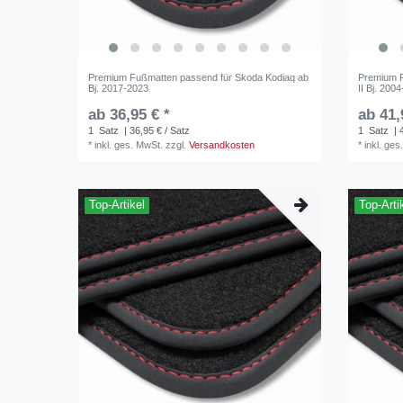
Premium Fußmatten passend für Skoda Kodiaq ab
Premium F
Bj. 2017-2023
II Bj. 200
ab 36,95 € *
ab 41,
1
Satz
| 36,95 € / Satz
1
Satz
| 
*
inkl. ges. MwSt.
zzgl.
Versandkosten
*
inkl. ges
Top-Artikel
Top-Arti