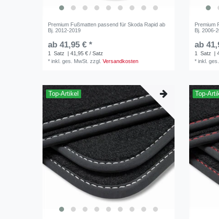
Premium Fußmatten passend für Skoda Rapid ab
Premium 
Bj. 2012-2019
Bj. 2006-
ab 41,95 € *
ab 41,
1
Satz
| 41,95 € / Satz
1
Satz
| 
*
inkl. ges. MwSt.
zzgl.
Versandkosten
*
inkl. ges
Top-Artikel
Top-Arti