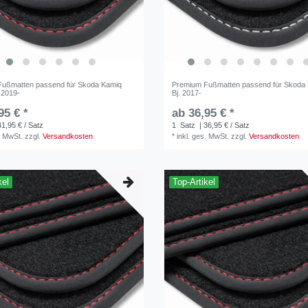
Fußmatten passend für Skoda Kamiq
Premium Fußmatten passend für Skoda 
 2019-
Bj. 2017-
95 € *
ab 36,95 € *
41,95 € / Satz
1
Satz
| 36,95 € / Satz
. MwSt.
zzgl.
Versandkosten
*
inkl. ges. MwSt.
zzgl.
Versandkosten
kel
Top-Artikel