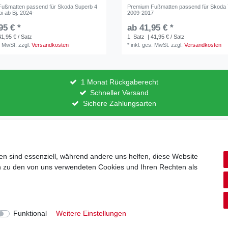
ußmatten passend für Skoda Superb 4
Premium Fußmatten passend für Skoda Ye
i ab Bj. 2024-
2009-2017
95 € *
ab 41,95 € *
41,95 € / Satz
1
Satz
| 41,95 € / Satz
. MwSt.
zzgl.
Versandkosten
*
inkl. ges. MwSt.
zzgl.
Versandkosten
1 Monat Rückgaberecht
Schneller Versand
Sichere Zahlungsarten
lärung
AGB
Barrierefreiheitserklärung
Widerrufs­recht
V
en sind essenziell, während andere uns helfen, diese Website
en zu den von uns verwendeten Cookies und Ihren Rechten als
Zahlung und Versand
© Copyright 2026 | Alle Rechte vorbehalten.
Funktional
Weitere Einstellungen