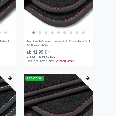
abia 2 II
Premium Fußmatten passend für Skoda Fabia 3 III
ab Bj. 2014-2021
ab 41,95 € *
1
Satz
| 41,95 € / Satz
*
inkl. ges. MwSt.
zzgl.
Versandkosten
Top-Artikel