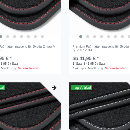
ußmatten passend für Skoda Enyaq iV
Premium Fußmatten passend für Skoda F
0-
Bj. 2007-2014
95 € *
ab 41,95 € *
41,95 € / Satz
1
Satz
| 41,95 € / Satz
. MwSt.
zzgl.
Versandkosten
*
inkl. ges. MwSt.
zzgl.
Versandkosten
kel
Top-Artikel