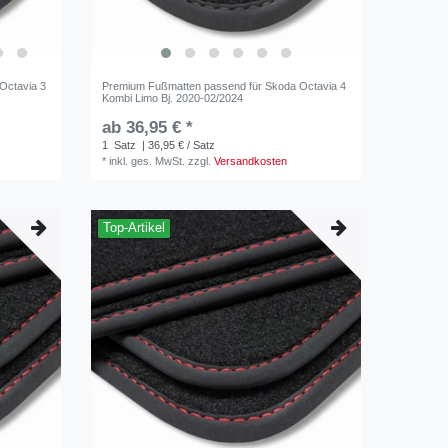
Octavia 3
Premium Fußmatten passend für Skoda Octavia 4
Kombi Limo Bj. 2020-02/2024
ab 36,95 € *
1
Satz
| 36,95 € / Satz
*
inkl. ges. MwSt.
zzgl.
Versandkosten
Top-Artikel