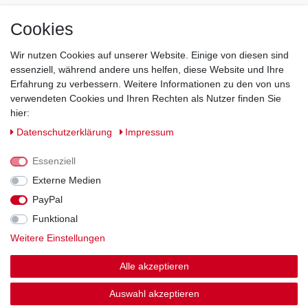
Cookies
Direkt vom Hersteller
Indviduelles Design
Wir nutzen Cookies auf unserer Website. Einige von diesen sind
Lagerware
essenziell, während andere uns helfen, diese Website und Ihre
Erfahrung zu verbessern. Weitere Informationen zu den von uns
verwendeten Cookies und Ihren Rechten als Nutzer finden Sie
hier:
Impressum
Daten­schutz­erklärung
AGB
Daten­schutz­erklärung
Impressum
Barrierefreiheitserklärung
Widerrufs­recht
Essenziell
Externe Medien
PayPal
Kontakt
Vertrag widerrufen
Funktional
Weitere Einstellungen
Zahlung und Versand
Alle akzeptieren
© Copyright 2026 | Alle Rechte vorbehalten.
Auswahl akzeptieren