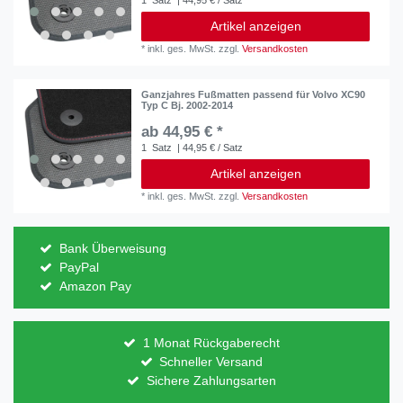
Artikel anzeigen
*
inkl. ges. MwSt.
zzgl.
Versandkosten
Ganzjahres Fußmatten passend für Volvo XC90
Typ C Bj. 2002-2014
ab 44,95 € *
1
Satz
| 44,95 € / Satz
Artikel anzeigen
*
inkl. ges. MwSt.
zzgl.
Versandkosten
Bank Überweisung
PayPal
Amazon Pay
1 Monat Rückgaberecht
Schneller Versand
Sichere Zahlungsarten